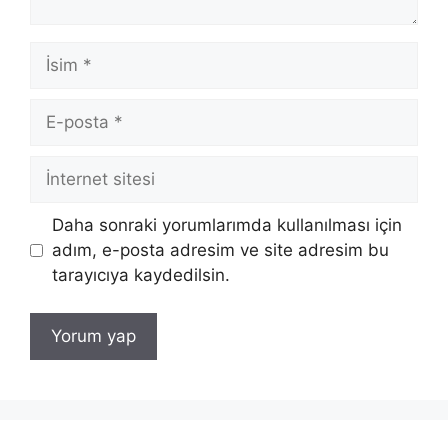
İsim
E-
posta
İnternet
sitesi
Daha sonraki yorumlarımda kullanılması için
adım, e-posta adresim ve site adresim bu
tarayıcıya kaydedilsin.