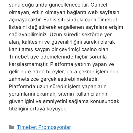
sunulduğu anda güncellenecektir. Güncel
olmayan, etkin olmayan bağlantı web sayfasını
açmayacaktır. Bahis sitesindeki canlı Timebet
listesini değiştirerek engellenen sayfalara erişim
sağlayabilirsiniz. Uzun süredir sektörde yer
alan, kalitesini ve güvenilirliğini sürekli olarak
kanıtlamış saygın bir çevrimiçi casino olan
Timebet üye ödemelerinde hiçbir sorunla
karşılaşmamıştır. Platforma yatırım yapan ve
gelir elde eden bireyler, para çekme işlemlerini
zahmetsizce gerçekleştirebilmektedir.
Platformda uzun süredir işlem yapanların
yorumlarını okumak, sitenin kullanıcılarının
güvenliğini ve emniyetini sağlama konusundaki
titizliğini ortaya koyuyor.
Kategoriler
Timebet Promosyonlar