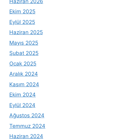
Haziran 2026
Ekim 2025
Eylül 2025
Haziran 2025
Mayıs 2025
Şubat 2025
Ocak 2025
Aralık 2024
Kasım 2024
Ekim 2024
Eylül 2024
Ağustos 2024
Temmuz 2024
Haziran 2024