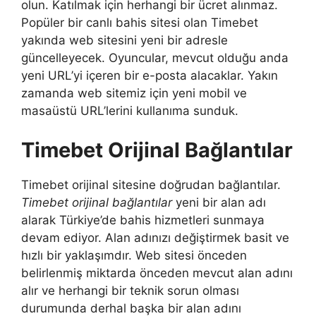
olun. Katılmak için herhangi bir ücret alınmaz.
Popüler bir canlı bahis sitesi olan Timebet
yakında web sitesini yeni bir adresle
güncelleyecek. Oyuncular, mevcut olduğu anda
yeni URL’yi içeren bir e-posta alacaklar. Yakın
zamanda web sitemiz için yeni mobil ve
masaüstü URL’lerini kullanıma sunduk.
Timebet Orijinal Bağlantılar
Timebet orijinal sitesine doğrudan bağlantılar.
Timebet orijinal bağlantılar
yeni bir alan adı
alarak Türkiye’de bahis hizmetleri sunmaya
devam ediyor. Alan adınızı değiştirmek basit ve
hızlı bir yaklaşımdır. Web sitesi önceden
belirlenmiş miktarda önceden mevcut alan adını
alır ve herhangi bir teknik sorun olması
durumunda derhal başka bir alan adını