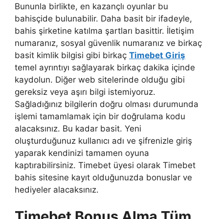
Bununla birlikte, en kazançlı oyunlar bu
bahisçide bulunabilir. Daha basit bir ifadeyle,
bahis şirketine katılma şartları basittir. İletişim
numaranız, sosyal güvenlik numaranız ve birkaç
basit kimlik bilgisi gibi birkaç
Timebet Giriş
temel ayrıntıyı sağlayarak birkaç dakika içinde
kaydolun. Diğer web sitelerinde olduğu gibi
gereksiz veya aşırı bilgi istemiyoruz.
Sağladığınız bilgilerin doğru olması durumunda
işlemi tamamlamak için bir doğrulama kodu
alacaksınız. Bu kadar basit. Yeni
oluşturduğunuz kullanıcı adı ve şifrenizle giriş
yaparak kendinizi tamamen oyuna
kaptırabilirsiniz. Timebet üyesi olarak Timebet
bahis sitesine kayıt olduğunuzda bonuslar ve
hediyeler alacaksınız.
Timebet Bonus Alma Tüm