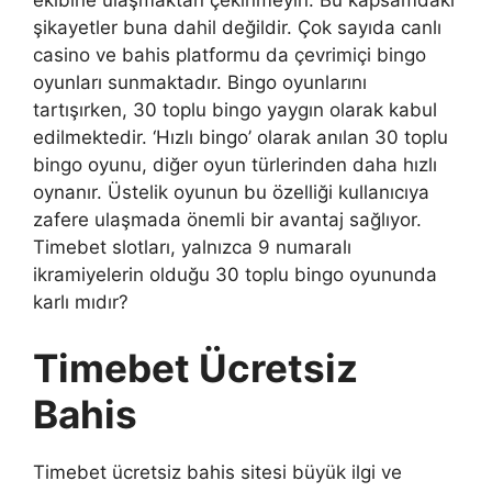
ekibine ulaşmaktan çekinmeyin. Bu kapsamdaki
şikayetler buna dahil değildir. Çok sayıda canlı
casino ve bahis platformu da çevrimiçi bingo
oyunları sunmaktadır. Bingo oyunlarını
tartışırken, 30 toplu bingo yaygın olarak kabul
edilmektedir. ‘Hızlı bingo’ olarak anılan 30 toplu
bingo oyunu, diğer oyun türlerinden daha hızlı
oynanır. Üstelik oyunun bu özelliği kullanıcıya
zafere ulaşmada önemli bir avantaj sağlıyor.
Timebet slotları, yalnızca 9 numaralı
ikramiyelerin olduğu 30 toplu bingo oyununda
karlı mıdır?
Timebet Ücretsiz
Bahis
Timebet ücretsiz bahis sitesi büyük ilgi ve