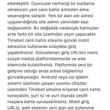
etkinleştirir. Oyuncular herhangi bir kısıtlama
olmaksızın yeni canlı bahis adresleri alma
seçeneğine sahiptir. Yeni bir alan adı adresi
uygulandığında site adının yanındaki sayı
değişecektir. Bu değişiklik nedeniyle bahisçiler
artık farklı bir site üzerinden yayın yapacaktır.
Timebet canlı bahis sitesine güncel mobil
adresinizi kullanarak kolaylıkla giriş
yapabilirsiniz. Güncellenen giriş URL’sini resmi
sosyal medya platformlarımızda ve web
sitemizde bulabilirsiniz. Platformda yeni bir
gelişme olduğu anda adres bilgilerinizi
güncelleyeceğiz. Android veya ios işletim
sistemi üzerinde çalışan uyumlu cihazlar
üzerinden Timebet sitesine erişerek canlı bahis
oynayabilir, yurt içi ve yurt dışında çeşitli
maçlara bahis oynayabilirsiniz. Mobil giriş
URL’si, web sitesinin yeni alan adı kullanıma