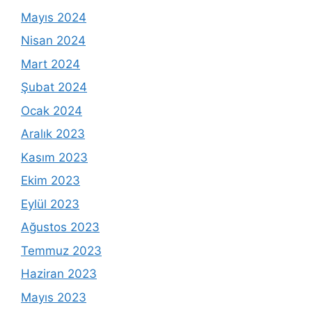
Mayıs 2024
Nisan 2024
Mart 2024
Şubat 2024
Ocak 2024
Aralık 2023
Kasım 2023
Ekim 2023
Eylül 2023
Ağustos 2023
Temmuz 2023
Haziran 2023
Mayıs 2023