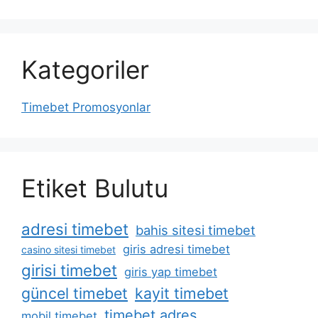
Kategoriler
Timebet Promosyonlar
Etiket Bulutu
adresi timebet
bahis sitesi timebet
giris adresi timebet
casino sitesi timebet
girisi timebet
giris yap timebet
güncel timebet
kayit timebet
timebet adres
mobil timebet