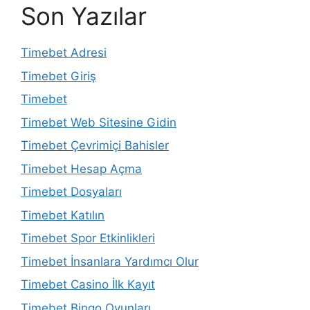
Son Yazılar
Timebet Adresi
Timebet Giriş
Timebet
Timebet Web Sitesine Gidin
Timebet Çevrimiçi Bahisler
Timebet Hesap Açma
Timebet Dosyaları
Timebet Katılın
Timebet Spor Etkinlikleri
Timebet İnsanlara Yardımcı Olur
Timebet Casino İlk Kayıt
Timebet Bingo Oyunları