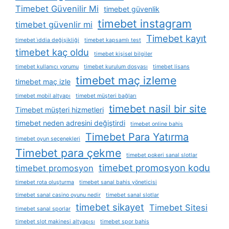
Timebet Güvenilir Mi
timebet güvenlik
timebet instagram
timebet güvenlir mi
Timebet kayıt
timebet i̇ddia değişikliği
timebet kapsamlı test
timebet kaç oldu
timebet kişisel bilgiler
timebet kullanıcı yorumu
timebet kurulum dosyası
timebet lisans
timebet maç izleme
timebet maç izle
timebet mobil altyapı
timebet müşteri bağları
timebet nasil bir site
Timebet müşteri hizmetleri
timebet neden adresini değiştirdi
timebet online bahis
Timebet Para Yatırma
timebet oyun seçenekleri
Timebet para çekme
timebet pokeri sanal slotlar
timebet promosyon kodu
timebet promosyon
timebet rota oluşturma
timebet sanal bahis yöneticisi
timebet sanal casino oyunu nedir
timebet sanal slotlar
timebet sikayet
Timebet Sitesi
timebet sanal sporlar
timebet slot makinesi altyapısı
timebet spor bahis