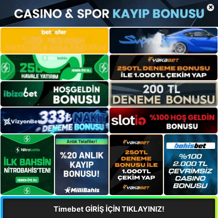
×
Timebet GİRİŞ İÇİN TIKLAYINIZ!