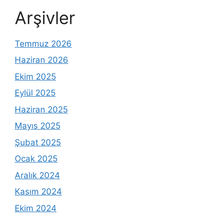
Arşivler
Temmuz 2026
Haziran 2026
Ekim 2025
Eylül 2025
Haziran 2025
Mayıs 2025
Şubat 2025
Ocak 2025
Aralık 2024
Kasım 2024
Ekim 2024