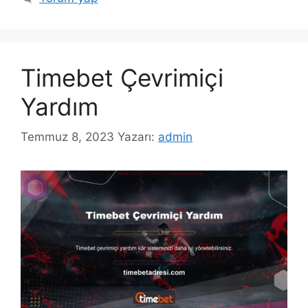
Timebet Çevrimiçi
Yardım
Temmuz 8, 2023
Yazarı:
admin