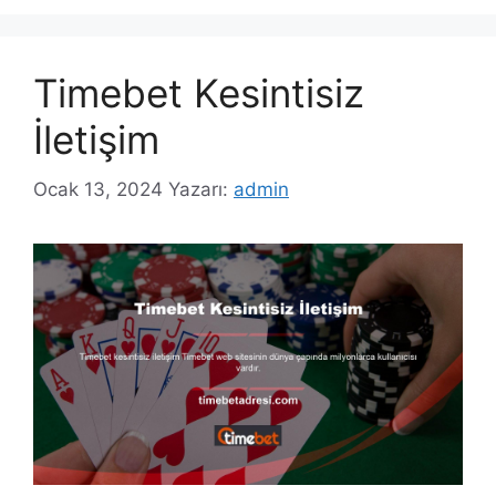
Timebet Kesintisiz
İletişim
Ocak 13, 2024
Yazarı:
admin