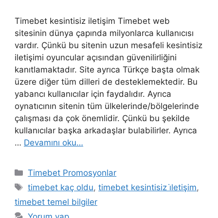
Timebet kesintisiz iletişim Timebet web
sitesinin dünya çapında milyonlarca kullanıcısı
vardır. Çünkü bu sitenin uzun mesafeli kesintisiz
iletişimi oyuncular açısından güvenilirliğini
kanıtlamaktadır. Site ayrıca Türkçe başta olmak
üzere diğer tüm dilleri de desteklemektedir. Bu
yabancı kullanıcılar için faydalıdır. Ayrıca
oynatıcının sitenin tüm ülkelerinde/bölgelerinde
çalışması da çok önemlidir. Çünkü bu şekilde
kullanıcılar başka arkadaşlar bulabilirler. Ayrıca
…
Devamını oku…
Kategoriler
Timebet Promosyonlar
Etiketler
timebet kaç oldu
,
timebet kesintisiz i̇letişim
,
timebet temel bilgiler
Yorum yap