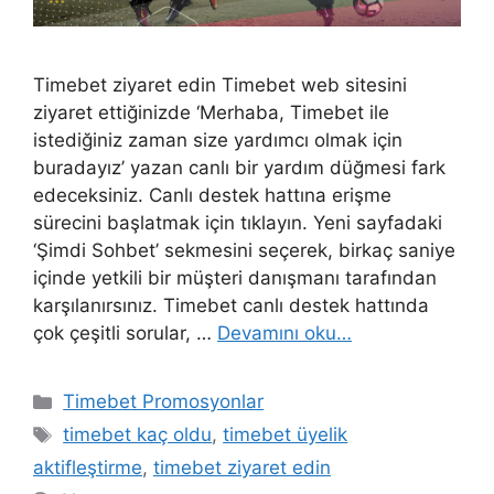
Timebet ziyaret edin Timebet web sitesini
ziyaret ettiğinizde ‘Merhaba, Timebet ile
istediğiniz zaman size yardımcı olmak için
buradayız’ yazan canlı bir yardım düğmesi fark
edeceksiniz. Canlı destek hattına erişme
sürecini başlatmak için tıklayın. Yeni sayfadaki
‘Şimdi Sohbet’ sekmesini seçerek, birkaç saniye
içinde yetkili bir müşteri danışmanı tarafından
karşılanırsınız. Timebet canlı destek hattında
çok çeşitli sorular, …
Devamını oku…
Kategoriler
Timebet Promosyonlar
Etiketler
timebet kaç oldu
,
timebet üyelik
aktifleştirme
,
timebet ziyaret edin