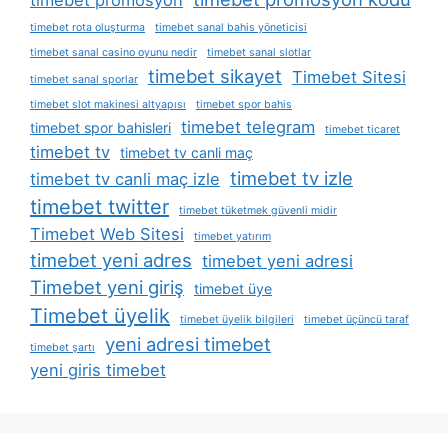
timebet rota oluşturma
timebet sanal bahis yöneticisi
timebet sanal casino oyunu nedir
timebet sanal slotlar
timebet sikayet
Timebet Sitesi
timebet sanal sporlar
timebet slot makinesi altyapısı
timebet spor bahis
timebet telegram
timebet spor bahisleri
timebet ticaret
timebet tv
timebet tv canli maç
timebet tv izle
timebet tv canli maç izle
timebet twitter
timebet tüketmek güvenli midir
Timebet Web Sitesi
timebet yatırım
timebet yeni adres
timebet yeni adresi
Timebet yeni giriş
timebet üye
Timebet üyelik
timebet üyelik bilgileri
timebet üçüncü taraf
yeni adresi timebet
timebet şartı
yeni giris timebet