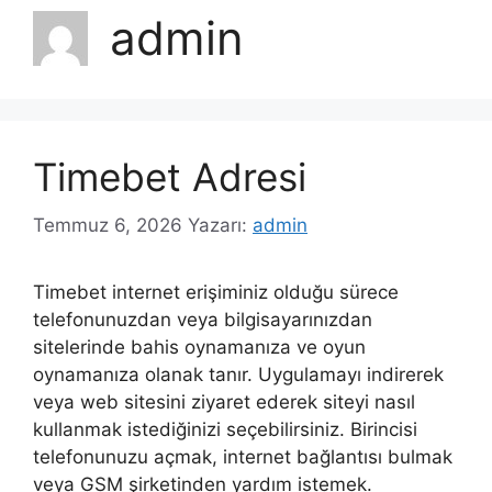
admin
Timebet Adresi
Temmuz 6, 2026
Yazarı:
admin
Timebet internet erişiminiz olduğu sürece
telefonunuzdan veya bilgisayarınızdan
sitelerinde bahis oynamanıza ve oyun
oynamanıza olanak tanır. Uygulamayı indirerek
veya web sitesini ziyaret ederek siteyi nasıl
kullanmak istediğinizi seçebilirsiniz. Birincisi
telefonunuzu açmak, internet bağlantısı bulmak
veya GSM şirketinden yardım istemek.