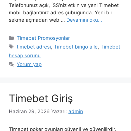
Telefonunuz açık, İSS’niz etkin ve yeni Timebet
mobil bağlantınız adres çubuğunda. Yeni bir
sekme açmadan web …
Devamını oku…
Kategoriler
Timebet Promosyonlar
Etiketler
timebet adresi
,
Timebet bingo aile
,
Timebet
hesap sorunu
Yorum yap
Timebet Giriş
Haziran 29, 2026
Yazarı:
admin
Timebet poker oyunları güvenli ve güvenilirdir.