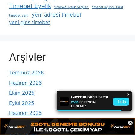
Timebet üyelik
timebet üyelik bilgileri
timebet üçüncü taraf
yeni adresi timebet
timebet şartı
yeni giris timebet
Arşivler
Temmuz 2026
Haziran 2026
Ekim 2025
Eylül 2025
Haziran 2025
×
Mayıs 2025
Şubat 2025