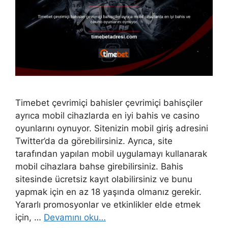
Timebet çevrimiçi bahisler çevrimiçi bahisçiler
ayrıca mobil cihazlarda en iyi bahis ve casino
oyunlarını oynuyor. Sitenizin mobil giriş adresini
Twitter’da da görebilirsiniz. Ayrıca, site
tarafından yapılan mobil uygulamayı kullanarak
mobil cihazlara bahse girebilirsiniz. Bahis
sitesinde ücretsiz kayıt olabilirsiniz ve bunu
yapmak için en az 18 yaşında olmanız gerekir.
Yararlı promosyonlar ve etkinlikler elde etmek
için, …
Devamını oku…