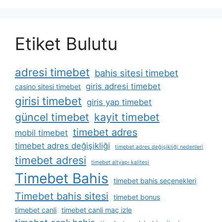
Etiket Bulutu
adresi timebet
bahis sitesi timebet
giris adresi timebet
casino sitesi timebet
girisi timebet
giris yap timebet
güncel timebet
kayit timebet
timebet adres
mobil timebet
timebet adres değişikliği
timebet adres değişikliği nedenleri
timebet adresi
timebet altyapı kalitesi
Timebet Bahis
timebet bahis seçenekleri
Timebet bahis sitesi
timebet bonus
timebet canli
timebet canli maç izle