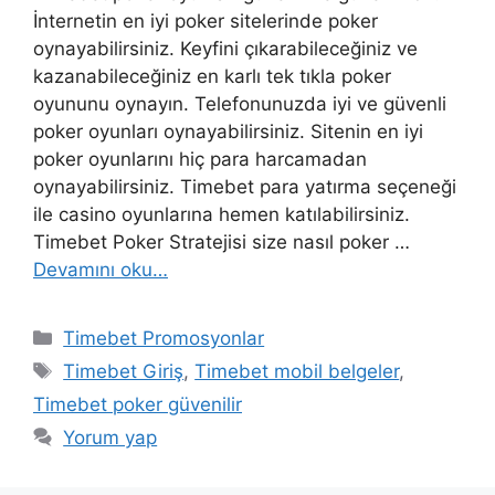
İnternetin en iyi poker sitelerinde poker
oynayabilirsiniz. Keyfini çıkarabileceğiniz ve
kazanabileceğiniz en karlı tek tıkla poker
oyununu oynayın. Telefonunuzda iyi ve güvenli
poker oyunları oynayabilirsiniz. Sitenin en iyi
poker oyunlarını hiç para harcamadan
oynayabilirsiniz. Timebet para yatırma seçeneği
ile casino oyunlarına hemen katılabilirsiniz.
Timebet Poker Stratejisi size nasıl poker …
Devamını oku…
Kategoriler
Timebet Promosyonlar
Etiketler
Timebet Giriş
,
Timebet mobil belgeler
,
Timebet poker güvenilir
Yorum yap