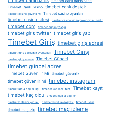
timebet canlı bahis
timebet canlı bahis sitesi
timebet canlı destek
Timebet Canlı Casino
Timebet casino oyunları
timebet casino güvenli mi
timebet casino sitesi
timebet casino video poker oyunu nedir
timebet com
timebet erişim yasağı
timebet giris twitter
timebet giris yap
Timebet Giriş
timebet giriş adresi
Timebet Girişi
timebet giriş adresinin avantajları
Timebet Güncel
timebet giriş sorunu
timebet güncel adres
Timebet Güvenilir Mi
timebet güvenlik
timebet instagram
timebet güvenlir mi
Timebet kayıt
timebet i̇ddia değişikliği
timebet kapsamlı test
timebet kaç oldu
timebet kişisel bilgiler
timebet kullanıcı yorumu
timebet kurulum dosyası
timebet lisans
timebet maç izleme
timebet maç izle