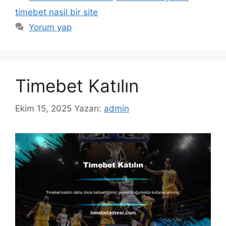
timebet nasil bir site
Yorum yap
Timebet Katılın
Ekim 15, 2025
Yazarı:
admin