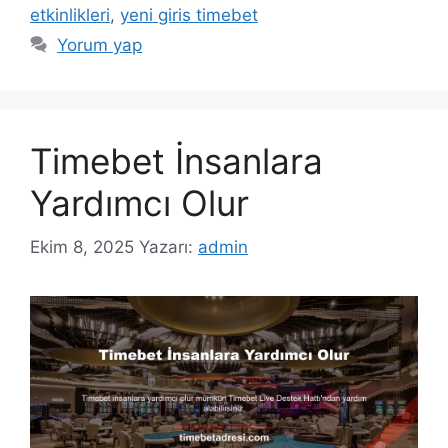
etkinlikleri
,
yeni giris timebet
Yorum yap
Timebet İnsanlara
Yardımcı Olur
Ekim 8, 2025
Yazarı:
admin