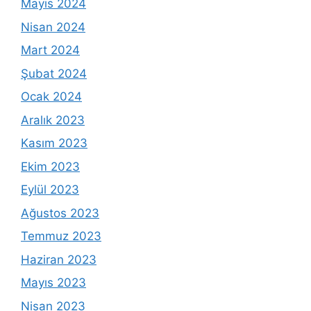
Mayıs 2024
Nisan 2024
Mart 2024
Şubat 2024
Ocak 2024
Aralık 2023
Kasım 2023
Ekim 2023
Eylül 2023
Ağustos 2023
Temmuz 2023
Haziran 2023
Mayıs 2023
Nisan 2023