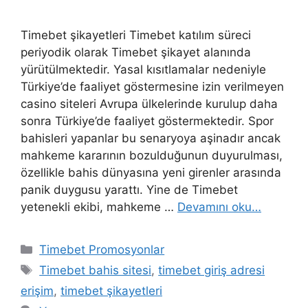
Timebet şikayetleri Timebet katılım süreci
periyodik olarak Timebet şikayet alanında
yürütülmektedir. Yasal kısıtlamalar nedeniyle
Türkiye’de faaliyet göstermesine izin verilmeyen
casino siteleri Avrupa ülkelerinde kurulup daha
sonra Türkiye’de faaliyet göstermektedir. Spor
bahisleri yapanlar bu senaryoya aşinadır ancak
mahkeme kararının bozulduğunun duyurulması,
özellikle bahis dünyasına yeni girenler arasında
panik duygusu yarattı. Yine de Timebet
yetenekli ekibi, mahkeme …
Devamını oku…
Kategoriler
Timebet Promosyonlar
Etiketler
Timebet bahis sitesi
,
timebet giriş adresi
erişim
,
timebet şikayetleri