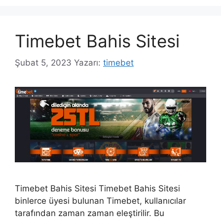
Timebet Bahis Sitesi
Şubat 5, 2023
Yazarı:
timebet
Timebet Bahis Sitesi Timebet Bahis Sitesi
binlerce üyesi bulunan Timebet, kullanıcılar
tarafından zaman zaman eleştirilir. Bu