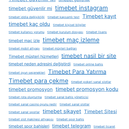
timebet instagram
timebet güvenlir mi
Timebet kayıt
timebet i̇ddia değişikliği
timebet kapsamlı test
timebet kaç oldu
timebet kişisel bilgiler
timebet kullanıcı yorumu
timebet kurulum dosyası
timebet lisans
timebet maç izleme
timebet maç izle
timebet mobil altyapı
timebet müşteri bağları
timebet nasil bir site
Timebet müşteri hizmetleri
timebet neden adresini değiştirdi
timebet online bahis
Timebet Para Yatırma
timebet oyun seçenekleri
Timebet para çekme
timebet pokeri sanal slotlar
timebet promosyon kodu
timebet promosyon
timebet rota oluşturma
timebet sanal bahis yöneticisi
timebet sanal casino oyunu nedir
timebet sanal slotlar
timebet sikayet
Timebet Sitesi
timebet sanal sporlar
timebet slot makinesi altyapısı
timebet spor bahis
timebet telegram
timebet spor bahisleri
timebet ticaret