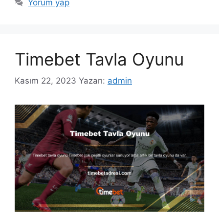
Yorum yap
Timebet Tavla Oyunu
Kasım 22, 2023
Yazarı:
admin