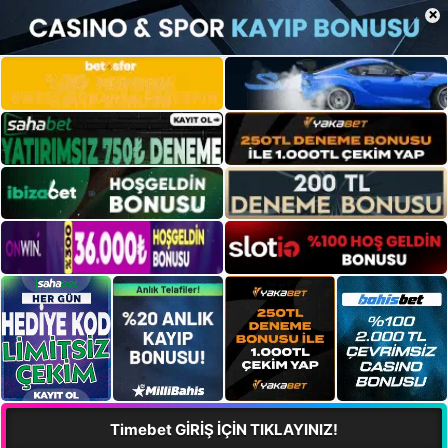
×
Timebet GİRİŞ İÇİN TIKLAYINIZ!