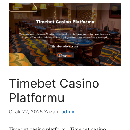
Timebet Casino
Platformu
Ocak 22, 2025
Yazarı:
admin
Timebet casino platformu Timebet casino