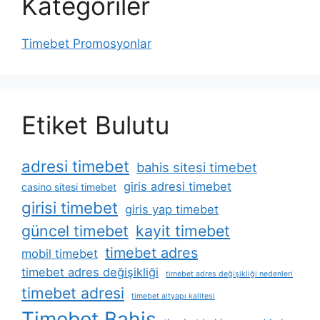
Kategoriler
Timebet Promosyonlar
Etiket Bulutu
adresi timebet
bahis sitesi timebet
giris adresi timebet
casino sitesi timebet
girisi timebet
giris yap timebet
güncel timebet
kayit timebet
timebet adres
mobil timebet
timebet adres değişikliği
timebet adres değişikliği nedenleri
timebet adresi
timebet altyapı kalitesi
Timebet Bahis