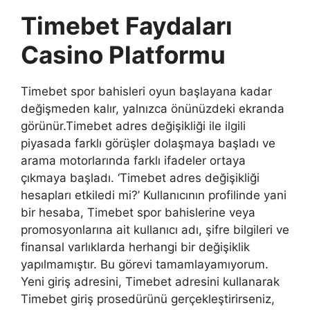
Timebet Faydaları
Casino Platformu
Timebet spor bahisleri oyun başlayana kadar
değişmeden kalır, yalnızca önünüzdeki ekranda
görünür.Timebet adres değişikliği ile ilgili
piyasada farklı görüşler dolaşmaya başladı ve
arama motorlarında farklı ifadeler ortaya
çıkmaya başladı. ‘Timebet adres değişikliği
hesapları etkiledi mi?’ Kullanıcının profilinde yani
bir hesaba, Timebet spor bahislerine veya
promosyonlarına ait kullanıcı adı, şifre bilgileri ve
finansal varlıklarda herhangi bir değişiklik
yapılmamıştır. Bu görevi tamamlayamıyorum.
Yeni giriş adresini, Timebet adresini kullanarak
Timebet giriş prosedürünü gerçekleştirirseniz,