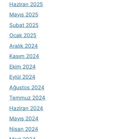
Haziran 2025
Mayıs 2025
Şubat 2025
Ocak 2025
Aralık 2024
Kasım 2024
Ekim 2024
Eylül 2024
Ağustos 2024
Temmuz 2024
Haziran 2024
Mayıs 2024
Nisan 2024