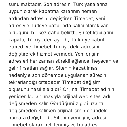
sunulmaktadır. Son adresini Türk yasalarına
uygun olarak kapatma kararının hemen
ardından adresini değiştiren Timebet, yeni
adresiyle Türkiye pazarında kalıcı olarak var
olduğunu bir kez daha belirtti. Şirket kapılarını
kapattı, Türkiye’den ayrıldı, Türk üye kabul
etmedi ve Timebet Türkiye’deki adresini
değiştirerek hizmet vermedi. Yeni erişim
adresleri her zaman sürekli eğlence, heyecan ve
gelir fırsatları sağlar. Sitenin kapatılması
nedeniyle son dönemde uygulanan sürecin
tekrarlandığı ortadadır. Timebet değişim
olgusunu nasıl ele aldı? Orijinal Timebet adının
yeniden kullanılmasıyla orijinal web sitesi adı
değişmeden kalır. Gördüğünüz gibi uzantı
değişmeden kalırken orijinal ismin önündeki
numara değiştirildi. Sitenin yeni giriş adresi
Timebet olarak belirlenmiş ve bu adres