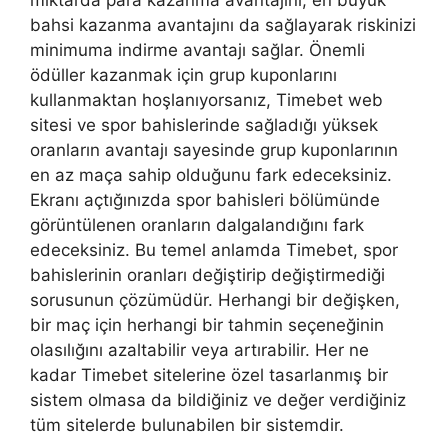
miktarda para kazanma avantajını, en büyük
bahsi kazanma avantajını da sağlayarak riskinizi
minimuma indirme avantajı sağlar. Önemli
ödüller kazanmak için grup kuponlarını
kullanmaktan hoşlanıyorsanız, Timebet web
sitesi ve spor bahislerinde sağladığı yüksek
oranların avantajı sayesinde grup kuponlarının
en az maça sahip olduğunu fark edeceksiniz.
Ekranı açtığınızda spor bahisleri bölümünde
görüntülenen oranların dalgalandığını fark
edeceksiniz. Bu temel anlamda Timebet, spor
bahislerinin oranları değiştirip değiştirmediği
sorusunun çözümüdür. Herhangi bir değişken,
bir maç için herhangi bir tahmin seçeneğinin
olasılığını azaltabilir veya artırabilir. Her ne
kadar Timebet sitelerine özel tasarlanmış bir
sistem olmasa da bildiğiniz ve değer verdiğiniz
tüm sitelerde bulunabilen bir sistemdir.