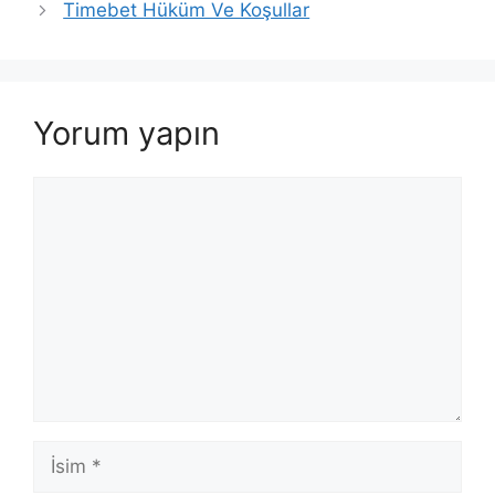
Timebet Hüküm Ve Koşullar
Yorum yapın
Yorum
İsim