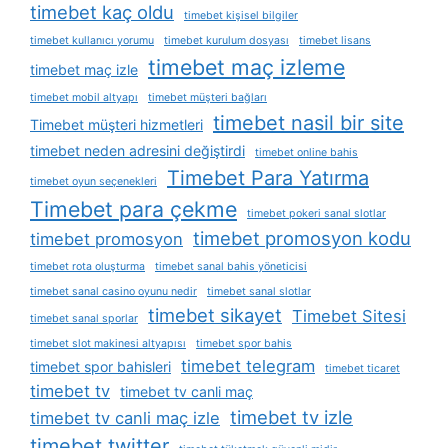
timebet kaç oldu
timebet kişisel bilgiler
timebet kullanıcı yorumu
timebet kurulum dosyası
timebet lisans
timebet maç izleme
timebet maç izle
timebet mobil altyapı
timebet müşteri bağları
timebet nasil bir site
Timebet müşteri hizmetleri
timebet neden adresini değiştirdi
timebet online bahis
Timebet Para Yatırma
timebet oyun seçenekleri
Timebet para çekme
timebet pokeri sanal slotlar
timebet promosyon kodu
timebet promosyon
timebet rota oluşturma
timebet sanal bahis yöneticisi
timebet sanal casino oyunu nedir
timebet sanal slotlar
timebet sikayet
Timebet Sitesi
timebet sanal sporlar
timebet slot makinesi altyapısı
timebet spor bahis
timebet telegram
timebet spor bahisleri
timebet ticaret
timebet tv
timebet tv canli maç
timebet tv izle
timebet tv canli maç izle
timebet twitter