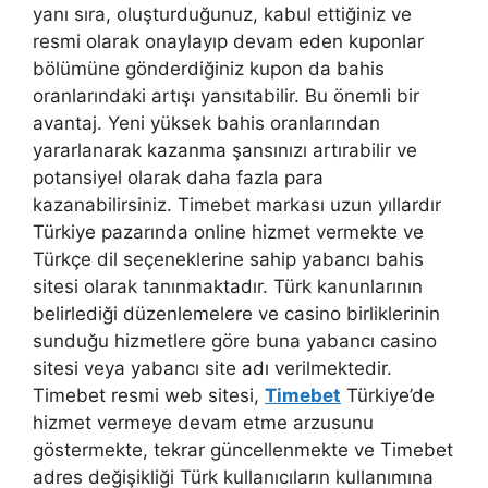
yanı sıra, oluşturduğunuz, kabul ettiğiniz ve
resmi olarak onaylayıp devam eden kuponlar
bölümüne gönderdiğiniz kupon da bahis
oranlarındaki artışı yansıtabilir. Bu önemli bir
avantaj. Yeni yüksek bahis oranlarından
yararlanarak kazanma şansınızı artırabilir ve
potansiyel olarak daha fazla para
kazanabilirsiniz. Timebet markası uzun yıllardır
Türkiye pazarında online hizmet vermekte ve
Türkçe dil seçeneklerine sahip yabancı bahis
sitesi olarak tanınmaktadır. Türk kanunlarının
belirlediği düzenlemelere ve casino birliklerinin
sunduğu hizmetlere göre buna yabancı casino
sitesi veya yabancı site adı verilmektedir.
Timebet resmi web sitesi,
Timebet
Türkiye’de
hizmet vermeye devam etme arzusunu
göstermekte, tekrar güncellenmekte ve Timebet
adres değişikliği Türk kullanıcıların kullanımına