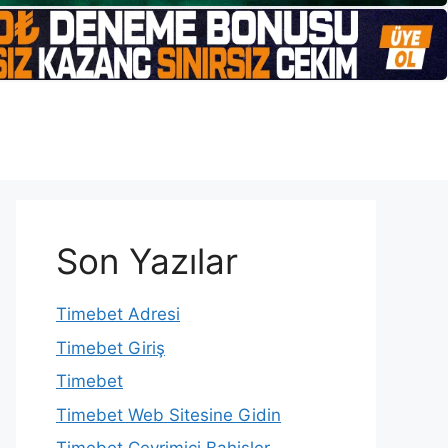
Son Yazılar
Timebet Adresi
Timebet Giriş
Timebet
Timebet Web Sitesine Gidin