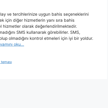
lay ve tercihlerinize uygun bahis seçeneklerini
k için diğer hizmetlerin yanı sıra bahis
hizmetler olarak değerlendirilmektedir.
ışmadığını SMS kullanarak görebilirler. SMS,
up olmadığını kontrol etmeleri için iyi bir yoldur.
vamını oku…
t teması