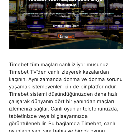
Timebet tüm maçları canlı izliyor musunuz
Timebet TV’den canlı izleyerek kazalardan
kaçının. Aynı zamanda donma ve donma sorunu
yaşamak istemeyenler için de bir platformdur.
Timebet sistemi düşündüğünüzden daha hızlı
çalışarak dünyanın dört bir yanından maçları
izlemenizi sağlar. Canlı oyunlar telefonunuzda,
tabletinizde veya bilgisayarınızda
görüntülenebilir. Bu bağlamda Timebet, canlı
oyunların yanı sıra bahis ve birçok oyunu …