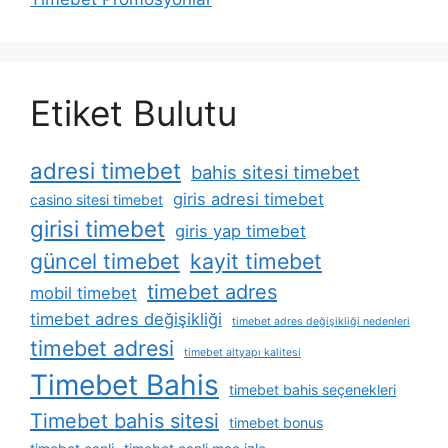
Etiket Bulutu
adresi timebet
bahis sitesi timebet
giris adresi timebet
casino sitesi timebet
girisi timebet
giris yap timebet
güncel timebet
kayit timebet
timebet adres
mobil timebet
timebet adres değişikliği
timebet adres değişikliği nedenleri
timebet adresi
timebet altyapı kalitesi
Timebet Bahis
timebet bahis seçenekleri
Timebet bahis sitesi
timebet bonus