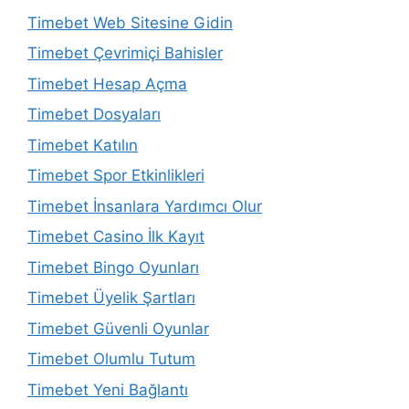
Timebet Web Sitesine Gidin
Timebet Çevrimiçi Bahisler
Timebet Hesap Açma
Timebet Dosyaları
Timebet Katılın
Timebet Spor Etkinlikleri
Timebet İnsanlara Yardımcı Olur
Timebet Casino İlk Kayıt
Timebet Bingo Oyunları
Timebet Üyelik Şartları
Timebet Güvenli Oyunlar
Timebet Olumlu Tutum
Timebet Yeni Bağlantı