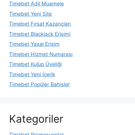
Timebet Adil Muamele
Timebet Yeni Site
Timebet Fırsat Kazançları
Timebet Blackjack Erişimi
Timebet Yasal Erişim
Timebet Hizmet Numarası
Timebet Kulüp Üyeliği
Timebet Yeni İçerik
Timebet Popüler Bahisler
Kategoriler
Timebet Promosyonlar