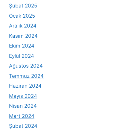
Şubat 2025
Ocak 2025
Aralık 2024
Kasım 2024
Ekim 2024
Eylül 2024
Ağustos 2024
Temmuz 2024
Haziran 2024
Mayıs 2024
Nisan 2024
Mart 2024
Şubat 2024