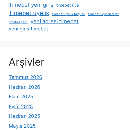
Timebet yeni giriş
timebet üye
Timebet üyelik
timebet üyelik bilgileri
timebet üçüncü taraf
yeni adresi timebet
timebet şartı
yeni giris timebet
Arşivler
Temmuz 2026
Haziran 2026
Ekim 2025
Eylül 2025
Haziran 2025
Mayıs 2025