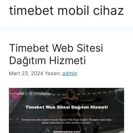
timebet mobil cihaz
Timebet Web Sitesi
Dağıtım Hizmeti
Mart 23, 2024
Yazarı:
admin