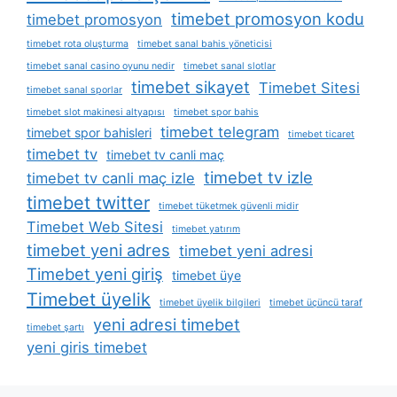
timebet promosyon kodu
timebet promosyon
timebet rota oluşturma
timebet sanal bahis yöneticisi
timebet sanal casino oyunu nedir
timebet sanal slotlar
timebet sikayet
Timebet Sitesi
timebet sanal sporlar
timebet slot makinesi altyapısı
timebet spor bahis
timebet telegram
timebet spor bahisleri
timebet ticaret
timebet tv
timebet tv canli maç
timebet tv izle
timebet tv canli maç izle
timebet twitter
timebet tüketmek güvenli midir
Timebet Web Sitesi
timebet yatırım
timebet yeni adres
timebet yeni adresi
Timebet yeni giriş
timebet üye
Timebet üyelik
timebet üyelik bilgileri
timebet üçüncü taraf
yeni adresi timebet
timebet şartı
yeni giris timebet