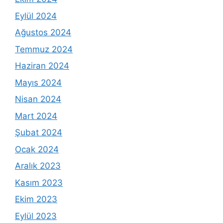
Eylül 2024
Ağustos 2024
Temmuz 2024
Haziran 2024
Mayıs 2024
Nisan 2024
Mart 2024
Şubat 2024
Ocak 2024
Aralık 2023
Kasım 2023
Ekim 2023
Eylül 2023