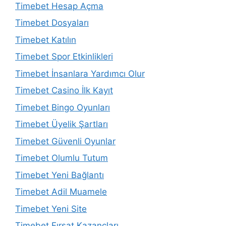
Timebet Hesap Açma
Timebet Dosyaları
Timebet Katılın
Timebet Spor Etkinlikleri
Timebet İnsanlara Yardımcı Olur
Timebet Casino İlk Kayıt
Timebet Bingo Oyunları
Timebet Üyelik Şartları
Timebet Güvenli Oyunlar
Timebet Olumlu Tutum
Timebet Yeni Bağlantı
Timebet Adil Muamele
Timebet Yeni Site
Timebet Fırsat Kazançları