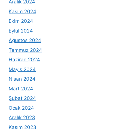
Aralık 2024
Kasım 2024
Ekim 2024
Eylül 2024
Ağustos 2024
Temmuz 2024
Haziran 2024
Mayıs 2024
Nisan 2024
Mart 2024
Şubat 2024
Ocak 2024
Aralık 2023
Kasım 2023