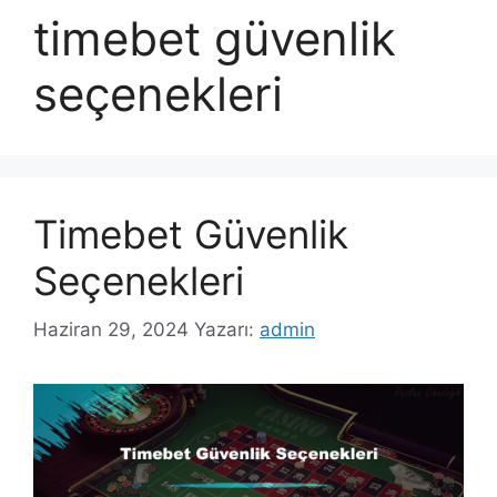
timebet güvenlik
seçenekleri
Timebet Güvenlik
Seçenekleri
Haziran 29, 2024
Yazarı:
admin