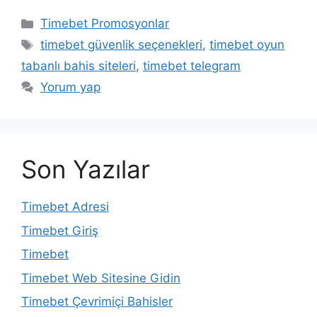
Kategoriler
Timebet Promosyonlar
Etiketler
timebet güvenlik seçenekleri
,
timebet oyun
tabanlı bahis siteleri
,
timebet telegram
Yorum yap
Son Yazılar
Timebet Adresi
Timebet Giriş
Timebet
Timebet Web Sitesine Gidin
Timebet Çevrimiçi Bahisler