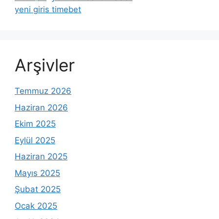
yeni giris timebet
Arşivler
Temmuz 2026
Haziran 2026
Ekim 2025
Eylül 2025
Haziran 2025
Mayıs 2025
Şubat 2025
Ocak 2025