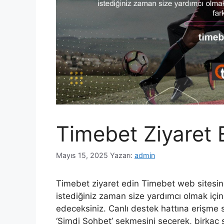
Timebet Ziyaret 
Mayıs 15, 2025
Yazarı:
admin
Timebet ziyaret edin Timebet web sitesini
istediğiniz zaman size yardımcı olmak içi
edeceksiniz. Canlı destek hattına erişme s
‘Şimdi Sohbet’ sekmesini seçerek, birkaç s