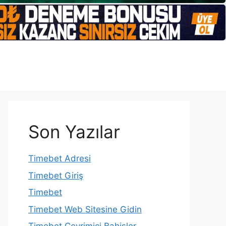
Son Yazılar
Timebet Adresi
Timebet Giriş
Timebet
Timebet Web Sitesine Gidin