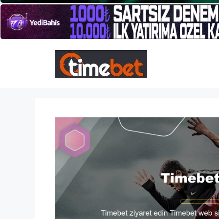
İçeriğe
atla