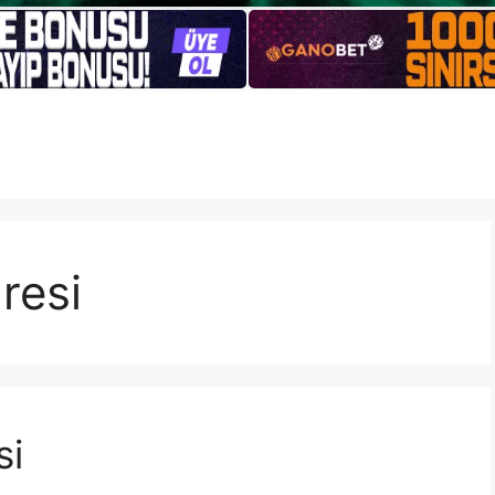
resi
si