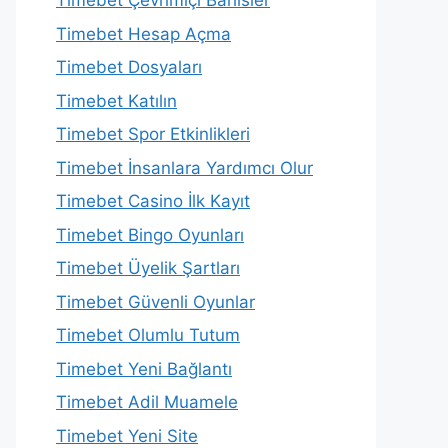
Timebet Çevrimiçi Bahisler
Timebet Hesap Açma
Timebet Dosyaları
Timebet Katılın
Timebet Spor Etkinlikleri
Timebet İnsanlara Yardımcı Olur
Timebet Casino İlk Kayıt
Timebet Bingo Oyunları
Timebet Üyelik Şartları
Timebet Güvenli Oyunlar
Timebet Olumlu Tutum
Timebet Yeni Bağlantı
Timebet Adil Muamele
Timebet Yeni Site