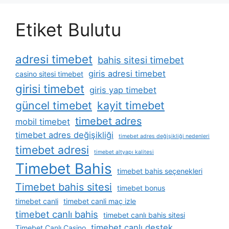
Etiket Bulutu
adresi timebet
bahis sitesi timebet
giris adresi timebet
casino sitesi timebet
girisi timebet
giris yap timebet
güncel timebet
kayit timebet
timebet adres
mobil timebet
timebet adres değişikliği
timebet adres değişikliği nedenleri
timebet adresi
timebet altyapı kalitesi
Timebet Bahis
timebet bahis seçenekleri
Timebet bahis sitesi
timebet bonus
timebet canli
timebet canli maç izle
timebet canlı bahis
timebet canlı bahis sitesi
timebet canlı destek
Timebet Canlı Casino