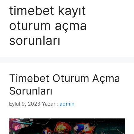
timebet kayıt
oturum açma
sorunları
Timebet Oturum Açma
Sorunları
Eylül 9, 2023
Yazarı:
admin