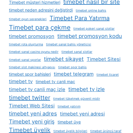
timebet nasil bir site
Timebet müşteri hizmetleri
timebet neden adresini değiştirdi
timebet online bahis
Timebet Para Yatırma
timebet oyun seçenekleri
Timebet para çekme
timebet pokeri sanal slotlar
timebet promosyon kodu
timebet promosyon
timebet rota oluşturma
timebet sanal bahis yöneticisi
timebet sanal casino oyunu nedir
timebet sanal slotlar
timebet sikayet
Timebet Sitesi
timebet sanal sporlar
timebet slot makinesi altyapısı
timebet spor bahis
timebet telegram
timebet spor bahisleri
timebet ticaret
timebet tv
timebet tv canli maç
timebet tv izle
timebet tv canli maç izle
timebet twitter
timebet tüketmek güvenli midir
Timebet Web Sitesi
timebet yatırım
timebet yeni adres
timebet yeni adresi
Timebet yeni giriş
timebet üye
Timebet üyelik
timebet üyelik bilgileri
timebet üçüncü taraf