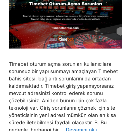
Timebet oturum açma sorunları kullanıcılara
sorunsuz bir yapı sunmayı amaçlayan Timebet
bahis sitesi, bağlantı sorunlarını da ortadan
kaldırmaktadır. Timebet giriş yapamıyorsanız
mevcut adresinizi kontrol ederek sorunu
çözebilirsiniz. Aniden bunun için çok fazla
teknoloji var. Giriş sorunlarını çözmek için site
yöneticisinin yeni adresi mümkün olan en kısa
sürede iletebilmesi faydalı olacaktır. B. Bu
nedenle, herhangi bir …
Devamını oku…