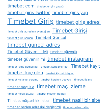
timebet com
timebet erişim yasağı
timebet giris twitter
timebet giris yap
Timebet Giriş
timebet giriş adresi
Timebet Girişi
timebet giriş adresinin avantajları
Timebet Güncel
timebet giriş sorunu
timebet güncel adres
Timebet Güvenilir Mi
timebet güvenlik
timebet instagram
timebet güvenlir mi
Timebet kayıt
timebet i̇ddia değişikliği
timebet kapsamlı test
timebet kaç oldu
timebet kişisel bilgiler
timebet kullanıcı yorumu
timebet kurulum dosyası
timebet lisans
timebet maç izleme
timebet maç izle
timebet mobil altyapı
timebet müşteri bağları
timebet nasil bir site
Timebet müşteri hizmetleri
timebet neden adresini değiştirdi
timebet online bahis