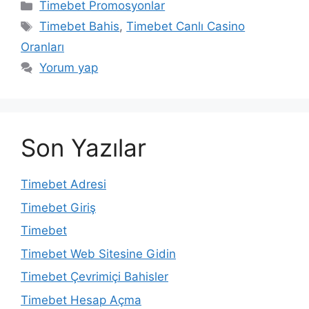
Kategoriler
Timebet Promosyonlar
Etiketler
Timebet Bahis
,
Timebet Canlı Casino
Oranları
Yorum yap
Son Yazılar
Timebet Adresi
Timebet Giriş
Timebet
Timebet Web Sitesine Gidin
Timebet Çevrimiçi Bahisler
Timebet Hesap Açma