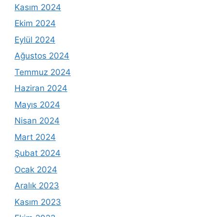
Kasım 2024
Ekim 2024
Eylül 2024
Ağustos 2024
Temmuz 2024
Haziran 2024
Mayıs 2024
Nisan 2024
Mart 2024
Şubat 2024
Ocak 2024
Aralık 2023
Kasım 2023