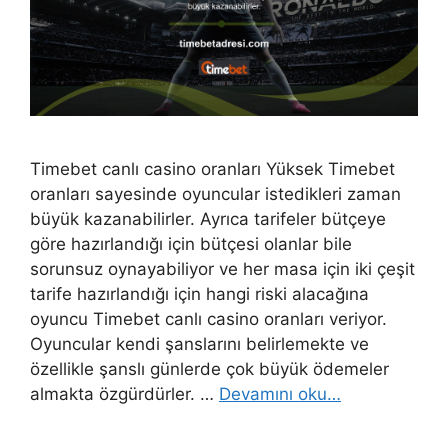
Timebet canlı casino oranları Yüksek Timebet
oranları sayesinde oyuncular istedikleri zaman
büyük kazanabilirler. Ayrıca tarifeler bütçeye
göre hazırlandığı için bütçesi olanlar bile
sorunsuz oynayabiliyor ve her masa için iki çeşit
tarife hazırlandığı için hangi riski alacağına
oyuncu Timebet canlı casino oranları veriyor.
Oyuncular kendi şanslarını belirlemekte ve
özellikle şanslı günlerde çok büyük ödemeler
almakta özgürdürler. …
Devamını oku…