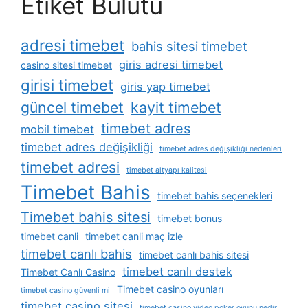
Etiket Bulutu
adresi timebet
bahis sitesi timebet
giris adresi timebet
casino sitesi timebet
girisi timebet
giris yap timebet
güncel timebet
kayit timebet
timebet adres
mobil timebet
timebet adres değişikliği
timebet adres değişikliği nedenleri
timebet adresi
timebet altyapı kalitesi
Timebet Bahis
timebet bahis seçenekleri
Timebet bahis sitesi
timebet bonus
timebet canli
timebet canli maç izle
timebet canlı bahis
timebet canlı bahis sitesi
timebet canlı destek
Timebet Canlı Casino
Timebet casino oyunları
timebet casino güvenli mi
timebet casino sitesi
timebet casino video poker oyunu nedir