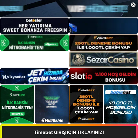
×
Timebet GİRİŞ İÇİN TIKLAYINIZ!