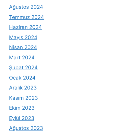
Ağustos 2024
Temmuz 2024
Haziran 2024
Mayıs 2024
Nisan 2024
Mart 2024
Şubat 2024
Ocak 2024
Aralık 2023
Kasım 2023
Ekim 2023
Eylül 2023
Ağustos 2023