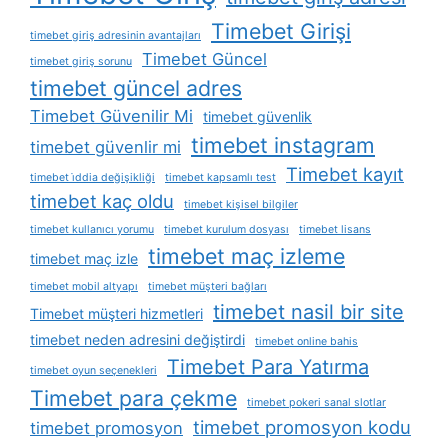
Timebet Girişi
timebet giriş adresinin avantajları
Timebet Güncel
timebet giriş sorunu
timebet güncel adres
Timebet Güvenilir Mi
timebet güvenlik
timebet instagram
timebet güvenlir mi
Timebet kayıt
timebet i̇ddia değişikliği
timebet kapsamlı test
timebet kaç oldu
timebet kişisel bilgiler
timebet kullanıcı yorumu
timebet kurulum dosyası
timebet lisans
timebet maç izleme
timebet maç izle
timebet mobil altyapı
timebet müşteri bağları
timebet nasil bir site
Timebet müşteri hizmetleri
timebet neden adresini değiştirdi
timebet online bahis
Timebet Para Yatırma
timebet oyun seçenekleri
Timebet para çekme
timebet pokeri sanal slotlar
timebet promosyon kodu
timebet promosyon