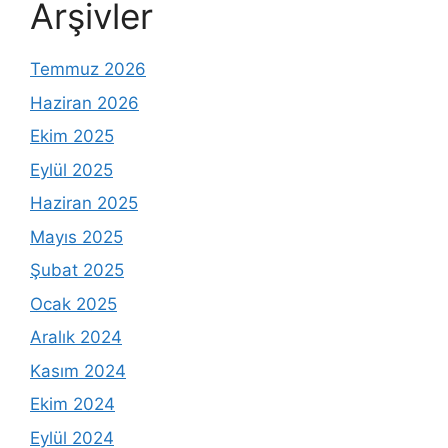
Arşivler
Temmuz 2026
Haziran 2026
Ekim 2025
Eylül 2025
Haziran 2025
Mayıs 2025
Şubat 2025
Ocak 2025
Aralık 2024
Kasım 2024
Ekim 2024
Eylül 2024