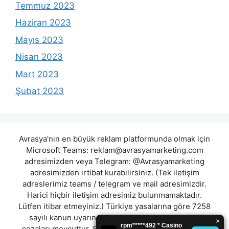
Temmuz 2023
Haziran 2023
Mayıs 2023
Nisan 2023
Mart 2023
Şubat 2023
Avrasya'nın en büyük reklam platformunda olmak için
Microsoft Teams:
reklam@avrasyamarketing.com
adresimizden veya Telegram: @Avrasyamarketing
adresimizden irtibat kurabilirsiniz. (Tek iletişim
adreslerimiz teams / telegram ve mail adresimizdir.
Harici hiçbir iletişim adresimiz bulunmamaktadır.
Lütfen itibar etmeyiniz.) Türkiye yasalarına göre 7258
sayılı kanun uyarınca yasa dışı bahis oynamanın
cezaları mevcuttur. Şu an bulunduğunuz site hiç bir