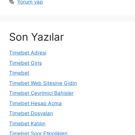
Yorum yap
Son Yazılar
Timebet Adresi
Timebet Giriş
Timebet
Timebet Web Sitesine Gidin
Timebet Çevrimiçi Bahisler
Timebet Hesap Açma
Timebet Dosyaları
Timebet Katılın
Timebet Spor Etkinlikleri