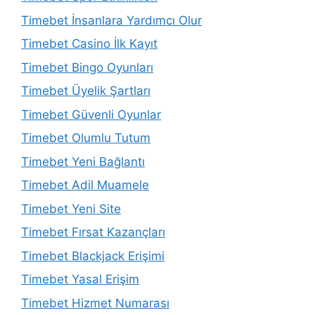
Timebet İnsanlara Yardımcı Olur
Timebet Casino İlk Kayıt
Timebet Bingo Oyunları
Timebet Üyelik Şartları
Timebet Güvenli Oyunlar
Timebet Olumlu Tutum
Timebet Yeni Bağlantı
Timebet Adil Muamele
Timebet Yeni Site
Timebet Fırsat Kazançları
Timebet Blackjack Erişimi
Timebet Yasal Erişim
Timebet Hizmet Numarası