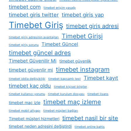
timebet com
timebet erişim yasağı
timebet giris twitter
timebet giris yap
Timebet Giriş
timebet giriş adresi
Timebet Girişi
timebet giriş adresinin avantajları
Timebet Güncel
timebet giriş sorunu
timebet güncel adres
Timebet Güvenilir Mi
timebet güvenlik
timebet instagram
timebet güvenlir mi
Timebet kayıt
timebet i̇ddia değişikliği
timebet kapsamlı test
timebet kaç oldu
timebet kişisel bilgiler
timebet kullanıcı yorumu
timebet kurulum dosyası
timebet lisans
timebet maç izleme
timebet maç izle
timebet mobil altyapı
timebet müşteri bağları
timebet nasil bir site
Timebet müşteri hizmetleri
timebet neden adresini değiştirdi
timebet online bahis