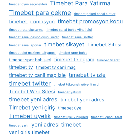
Timebet Para Yatırma
timebet oyun seçenekleri
Timebet para çekme
timebet pokeri sanal slotlar
timebet promosyon kodu
timebet promosyon
timebet rota oluşturma
timebet sanal bahis yöneticisi
timebet sanal casino oyunu nedir
timebet sanal slotlar
timebet sikayet
Timebet Sitesi
timebet sanal sporlar
timebet slot makinesi altyapısı
timebet spor bahis
timebet telegram
timebet spor bahisleri
timebet ticaret
timebet tv
timebet tv canli maç
timebet tv izle
timebet tv canli maç izle
timebet twitter
timebet tüketmek güvenli midir
Timebet Web Sitesi
timebet yatırım
timebet yeni adres
timebet yeni adresi
Timebet yeni giriş
timebet üye
Timebet üyelik
timebet üyelik bilgileri
timebet üçüncü taraf
yeni adresi timebet
timebet şartı
yeni giris timebet