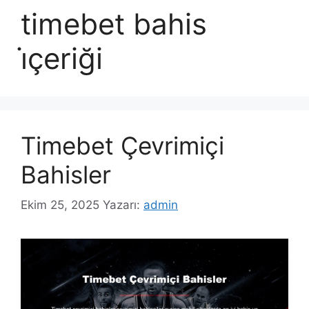
timebet bahis
i̇çeriği
Timebet Çevrimiçi
Bahisler
Ekim 25, 2025
Yazarı:
admin