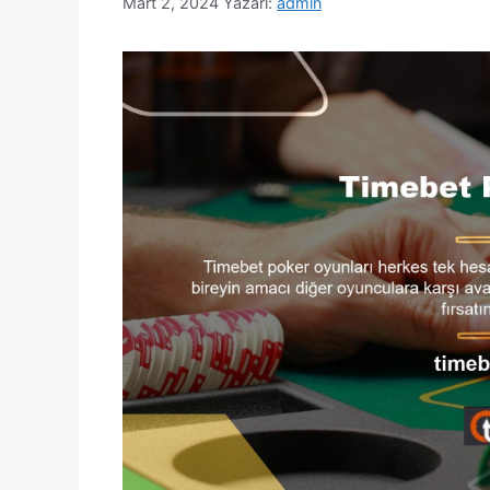
Mart 2, 2024
Yazarı:
admin