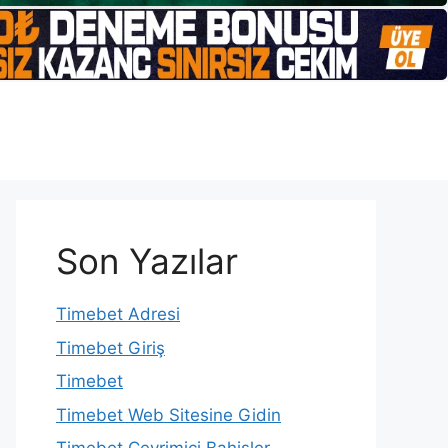
Son Yazılar
Timebet Adresi
Timebet Giriş
Timebet
Timebet Web Sitesine Gidin