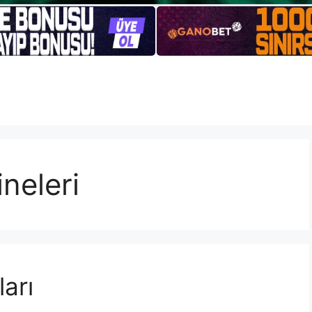
neleri
arı