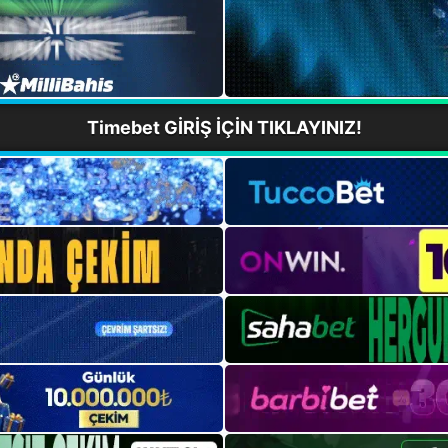
Timebet GİRİŞ İÇİN TIKLAYINIZ!