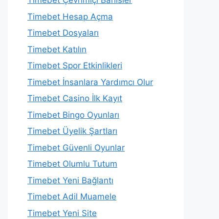
Timebet Çevrimiçi Bahisler
Timebet Hesap Açma
Timebet Dosyaları
Timebet Katılın
Timebet Spor Etkinlikleri
Timebet İnsanlara Yardımcı Olur
Timebet Casino İlk Kayıt
Timebet Bingo Oyunları
Timebet Üyelik Şartları
Timebet Güvenli Oyunlar
Timebet Olumlu Tutum
Timebet Yeni Bağlantı
Timebet Adil Muamele
Timebet Yeni Site