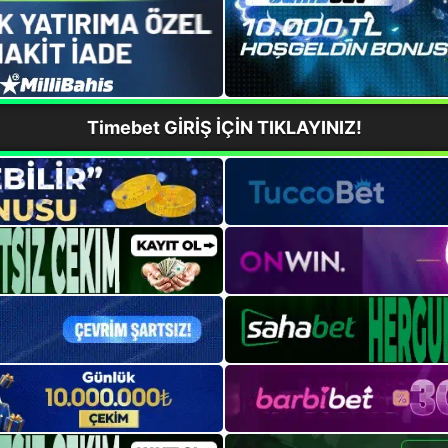
Timebet GİRİŞ İÇİN TIKLAYINIZ!