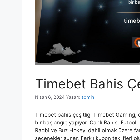
Timebet Bahis Çeş
Nisan 6, 2024
Yazarı:
admin
Timebet bahis çeşitliği Timebet Gaming, 
bir başlangıç ​​yapıyor. Canlı Bahis, Futbol, 
Ragbi ve Buz Hokeyi dahil olmak üzere fark
seçenekler sunar. Farklı kupon teklifleri 