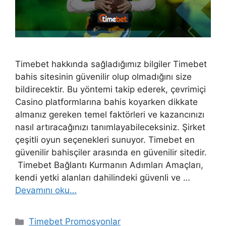
Timebet hakkında sağladığımız bilgiler Timebet
bahis sitesinin güvenilir olup olmadığını size
bildirecektir. Bu yöntemi takip ederek, çevrimiçi
Casino platformlarına bahis koyarken dikkate
almanız gereken temel faktörleri ve kazancınızı
nasıl artıracağınızı tanımlayabileceksiniz. Şirket
çeşitli oyun seçenekleri sunuyor. Timebet en
güvenilir bahisçiler arasında en güvenilir sitedir.
Timebet Bağlantı Kurmanın Adımları Amaçları,
kendi yetki alanları dahilindeki güvenli ve …
Devamını oku…
Kategoriler
Timebet Promosyonlar