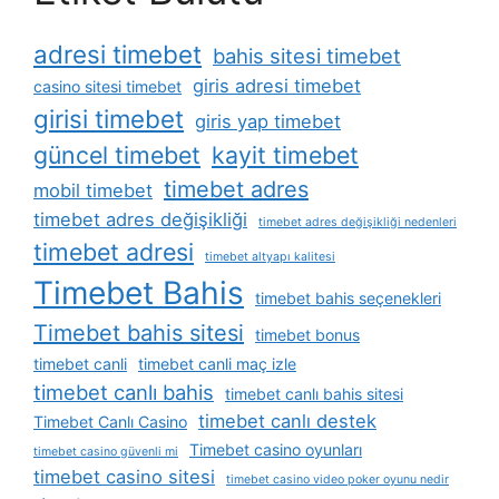
adresi timebet
bahis sitesi timebet
giris adresi timebet
casino sitesi timebet
girisi timebet
giris yap timebet
güncel timebet
kayit timebet
timebet adres
mobil timebet
timebet adres değişikliği
timebet adres değişikliği nedenleri
timebet adresi
timebet altyapı kalitesi
Timebet Bahis
timebet bahis seçenekleri
Timebet bahis sitesi
timebet bonus
timebet canli
timebet canli maç izle
timebet canlı bahis
timebet canlı bahis sitesi
timebet canlı destek
Timebet Canlı Casino
Timebet casino oyunları
timebet casino güvenli mi
timebet casino sitesi
timebet casino video poker oyunu nedir