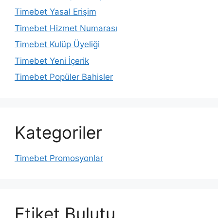
Timebet Yasal Erişim
Timebet Hizmet Numarası
Timebet Kulüp Üyeliği
Timebet Yeni İçerik
Timebet Popüler Bahisler
Kategoriler
Timebet Promosyonlar
Etiket Bulutu