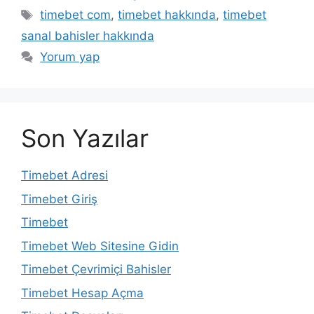
Etiketler
timebet com
,
timebet hakkında
,
timebet
sanal bahisler hakkında
Yorum yap
Son Yazılar
Timebet Adresi
Timebet Giriş
Timebet
Timebet Web Sitesine Gidin
Timebet Çevrimiçi Bahisler
Timebet Hesap Açma